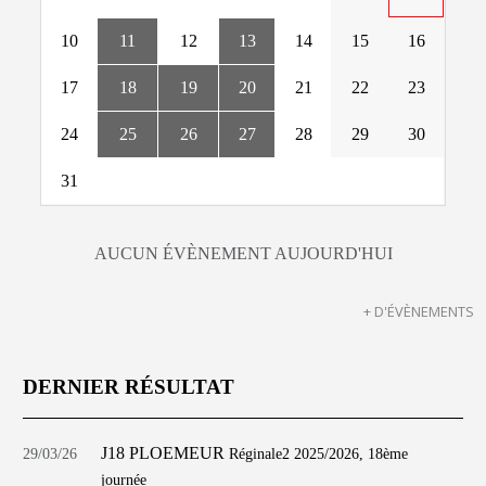
10
11
12
13
14
15
16
17
18
19
20
21
22
23
24
25
26
27
28
29
30
31
AUCUN ÉVÈNEMENT AUJOURD'HUI
+ D'ÉVÈNEMENTS
DERNIER RÉSULTAT
J18 PLOEMEUR
29/03/26
Réginale2 2025/2026, 18ème
journée