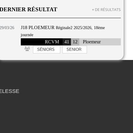
DERNIER RÉSULTAT
+ DE RÉSULTATS
J18 PLOEMEUR
29/03/26
Réginale2 2025/2026, 18ème
journée
RCVM
41
12
Ploemeur
SÉNIORS
SENIOR
MELESSE