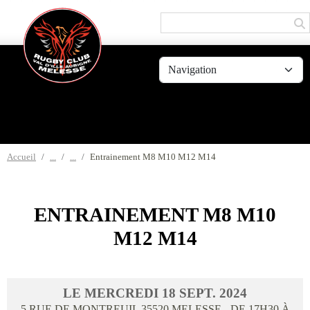
Panneau de gestion des cookies
Accueil
Entrainement M8 M10 M12 M14
ENTRAINEMENT M8 M10
M12 M14
LE
MERCREDI
18
SEPT.
2024
5 RUE DE MONTREUIL
35520
MELESSE
- DE 17H30 À